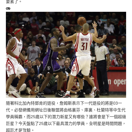
要素了。
隨著科比加內特鄧肯的退役，詹姆斯表示下一代退役的將是03一
代。
必發網備用網址
日後聯盟將由格裏芬、庫裏、杜蘭特等中生代
學員稱霸，而25歲以下的潛力新星又有哪些？誰將會是下一個超級
巨星？今天盤點了25歲以下最具潛力的學員，全明星是時間問題，
超巨才是攷驗。