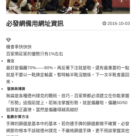
必發網備用網址資訊
2016-10-03
機會率快快快
百家樂莊家的優勢只有1%左右
投注
最好是偏離70%——80%，再反著下注就是啦。還有最重要的一點
就是不要以一靴牌定輸贏。暫時輸半靴沒關係，下一次半靴會贏回
來。
發牌與博牌
無論是各種德州撲克的戰術、技巧，
百家樂
都必須建立在你能掌握
「形勢」這個前提上，若無法掌握形勢，就是偏離啦，偏離50/50
就算是正贏律，當然是偏離得越高越好
點數計算方法
手牌的篩選是基本中的基本，若你連手牌的篩選都做不確實，
必發
網
那你根本不該碰德州撲克，不嚴格篩選手牌，更不用談掌握其他