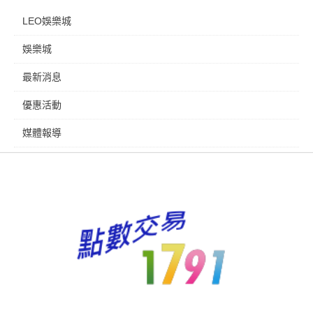
LEO娛樂城
娛樂城
最新消息
優惠活動
媒體報導