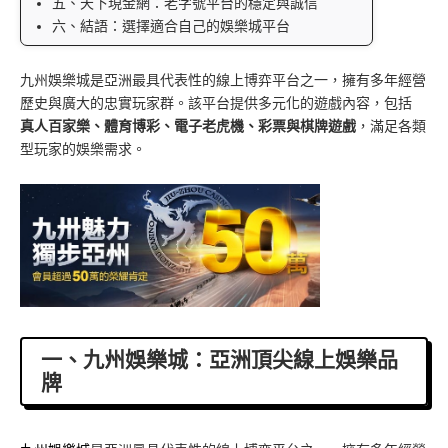
五、天下現金網：老字號平台的穩定與誠信
六、結語：選擇適合自己的娛樂城平台
九州娛樂城是亞洲最具代表性的線上博弈平台之一，擁有多年經營
歷史與廣大的忠實玩家群。該平台提供多元化的遊戲內容，包括
真人百家樂、體育博彩、電子老虎機、彩票與棋牌遊戲
，滿足各類
型玩家的娛樂需求。
一、九州娛樂城：亞洲頂尖線上娛樂品
牌