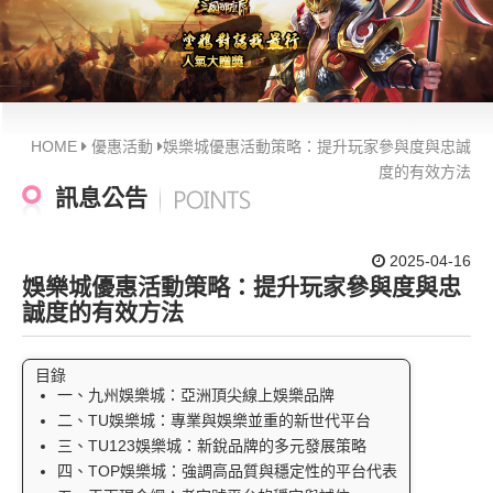
HOME
優惠活動
娛樂城優惠活動策略：提升玩家參與度與忠誠
度的有效方法
訊息公告
2025-04-16
娛樂城優惠活動策略：提升玩家參與度與忠
誠度的有效方法
目錄
一、九州娛樂城：亞洲頂尖線上娛樂品牌
二、TU娛樂城：專業與娛樂並重的新世代平台
三、TU123娛樂城：新銳品牌的多元發展策略
四、TOP娛樂城：強調高品質與穩定性的平台代表