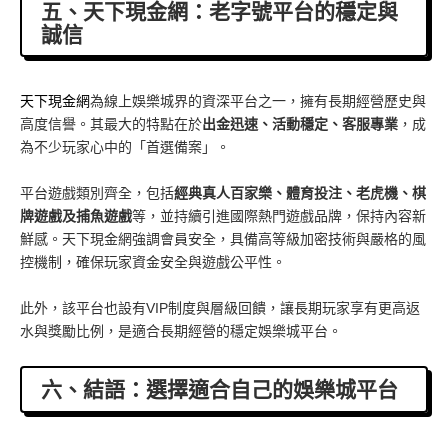
五、天下現金網：老字號平台的穩定與
誠信
天下現金網
為線上娛樂城界的資深平台之一，擁有長期經營歷史與
高度信譽。其最大的特點在於
出金迅速、活動穩定、客服專業
，成
為不少玩家心中的「首選備案」。
平台遊戲類別齊全，包括
經典真人百家樂、體育投注、老虎機、棋
牌遊戲及捕魚遊戲
等，並持續引進國際熱門遊戲品牌，保持內容新
鮮感。天下現金網強調會員安全，具備高等級加密技術與嚴格的風
控機制，確保玩家資金安全與遊戲公平性。
此外，該平台也設有VIP制度與層級回饋，讓長期玩家享有更高返
水與獎勵比例，是適合長期經營的穩定娛樂城平台。
六、結語：選擇適合自己的娛樂城平台